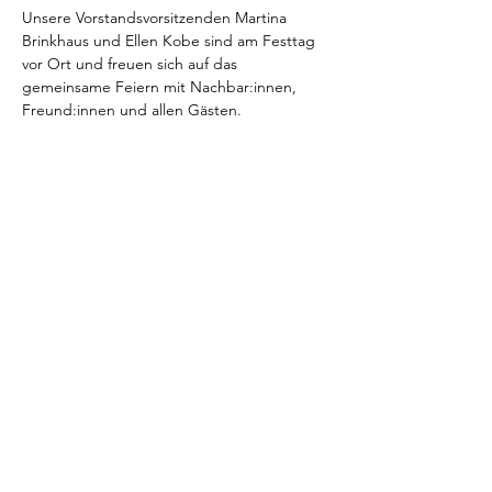
Unsere Vorstandsvorsitzenden Martina 
Brinkhaus und Ellen Kobe sind am Festtag 
vor Ort und freuen sich auf das 
gemeinsame Feiern mit Nachbar:innen, 
Freund:innen und allen Gästen.
Zwischendeich – ein Ort mitten in der 
Oase, zwischen Vogelstimmen, weitem 
Himmel und blühenden Wiesen. Auf viele 
weitere Jahre voller Natur, Kultur und 
Erholung!
Diese Veranstaltung teilen
Stiftung
Bei Herrmann zwischen den Deichen