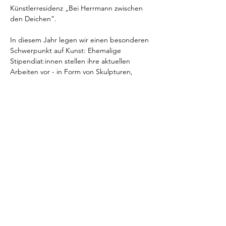
Künstlerresidenz „Bei Herrmann zwischen 
den Deichen”.
In diesem Jahr legen wir einen besonderen 
Schwerpunkt auf Kunst: Ehemalige 
Stipendiat:innen stellen ihre aktuellen 
Arbeiten vor - in Form von Skulpturen, 
Ausstellungen, Werkgesprächen und 
weiteren künstlerischen Formaten. Es 
erwartet euch eine vielfältige Begegnung 
mit Kunst und den Menschen dahinter.
Mehr anzeigen
Diese Veranstaltung teilen