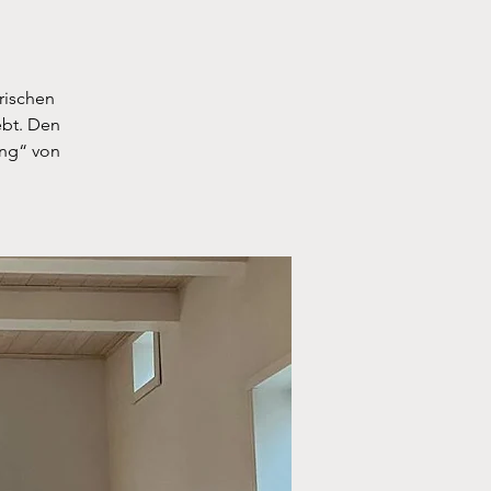
rischen
ebt. Den
ang“ von